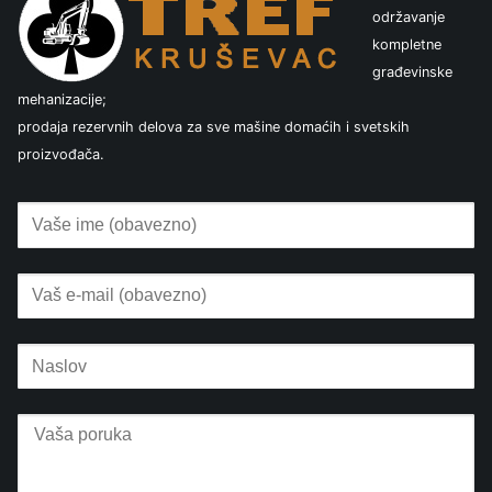
održavanje
kompletne
građevinske
mehanizacije;
prodaja rezervnih delova za sve mašine domaćih i svetskih
proizvođača.