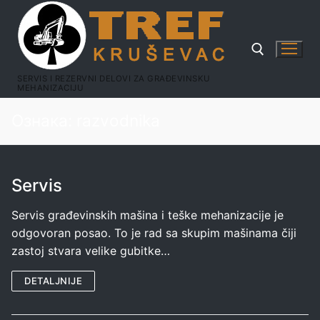
SERVIS I REZERVNI DELOVI ZA GRAĐEVINSKU
MEHANIZACIJU
Ознака:
razvodnika
Servis
Servis građevinskih mašina i teške mehanizacije je
odgovoran posao. To je rad sa skupim mašinama čiji
zastoj stvara velike gubitke…
DETALJNIJE